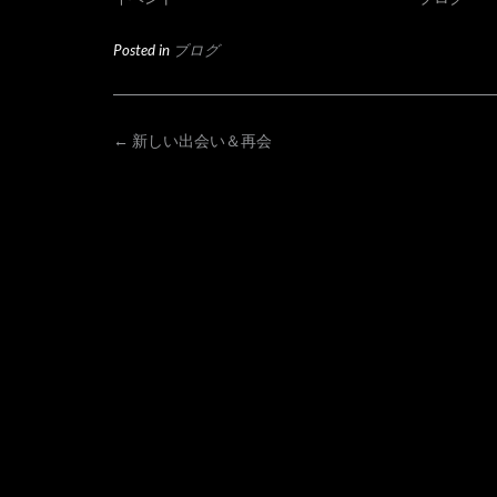
Posted in
ブログ
POST
←
新しい出会い＆再会
NAVIGATION