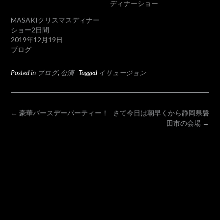
ディナーショー
MASAKIクリスマスディナー
ショー2日間
2019年12月19日
ブログ
Posted in
ブログ
,
公演
Tagged
イリュージョン
POST
←
豪華バースデーパーティー！
さて今日は朝早くから静岡県磐
田市の会場
→
NAVIGATION