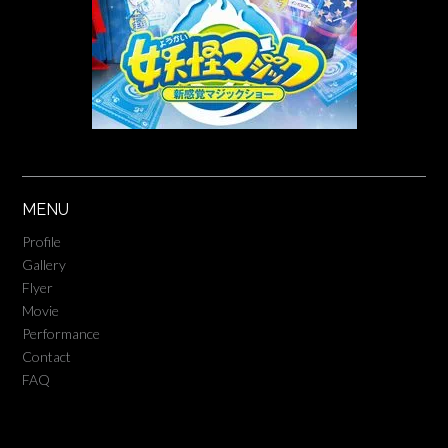
MENU
Profile
Gallery
Flyer
Movie
Performance
Contact
FAQ