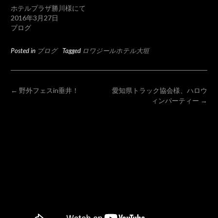
ホテルプラザ勝川様にて
2016年3月27日
ブログ
Posted in
ブログ
Tagged
ロワジールホテル大垣
POST
←
野外フェスin垂井！
愛知県トラック協会様、ハロウ
ィンパーティー
→
NAVIGATION