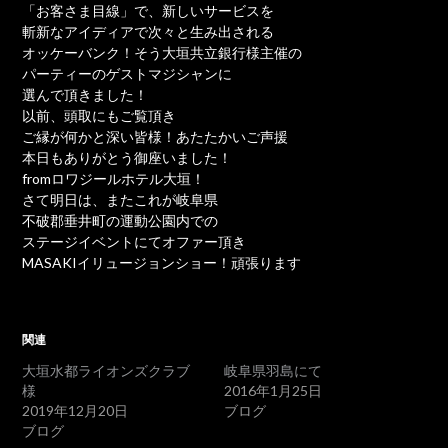
「お客さま目線」で、新しいサービスを
斬新なアイディアで次々と生み出される
オッケーバンク！そう大垣共立銀行様主催の
パーティーのゲストマジシャンに
選んで頂きました！
以前、頭取にもご覧頂き
ご縁が何かと深い皆様！あたたかいご声援
本日もありがとう御座いました！
fromロワジールホテル大垣！
さて明日は、またこれが岐阜県
不破郡垂井町の運動公園内での
ステージイベントにてオファー頂き
MASAKIイリュージョンショー！頑張ります
関連
大垣水都ライオンズクラブ
岐阜県羽島にて
様
2016年1月25日
2019年12月20日
ブログ
ブログ