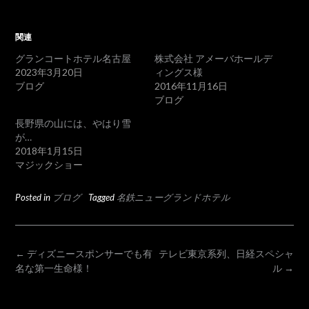
関連
グランコートホテル名古屋
株式会社 アメーバホールデ
2023年3月20日
ィングス様
ブログ
2016年11月16日
ブログ
長野県の山には、やはり雪
が…
2018年1月15日
マジックショー
Posted in
ブログ
Tagged
名鉄ニューグランドホテル
POST
←
ディズニースポンサーでも有
テレビ東京系列、日経スペシャ
名な第一生命様！
ル
→
NAVIGATION