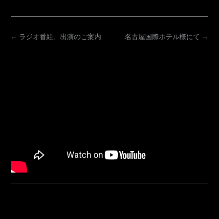
POST
←
ラジオ番組、出演のご案内
名古屋国際ホテル様にて
→
NAVIGATION