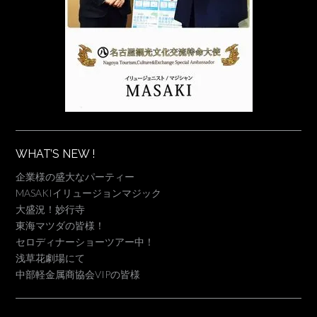
WHAT’S NEW !
企業様の盛大なパーティー
MASAKIイリュージョンマジック
大盛況！妙行寺
東海マツダの皆様！
セロディナーショーツアー中！
浅草花劇場にて
中部軽金属商協会VIPの皆様