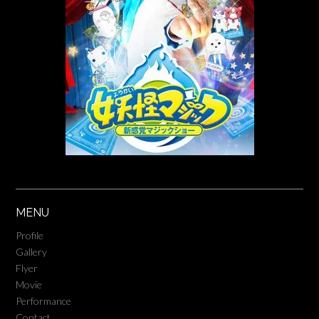
MENU
Profile
Gallery
Flyer
Movie
Performance
Contact