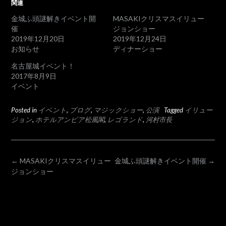
関連
金城ふ頭謎解きイベント開
MASAKIクリスマスイリュー
催
ジョンショー
2019年12月20日
2019年12月24日
お知らせ
ディナーショー
名古屋城イベント！
2017年8月9日
イベント
Posted in
イベント
,
ブログ
,
マジックショー
,
公演
Tagged
イリュー
ジョン
,
ホテルアンビア松風閣
,
レゴランド
,
河村市長
POST
←
MASAKIクリスマスイリュー
金城ふ頭謎解きイベント開催
→
ジョンショー
NAVIGATION