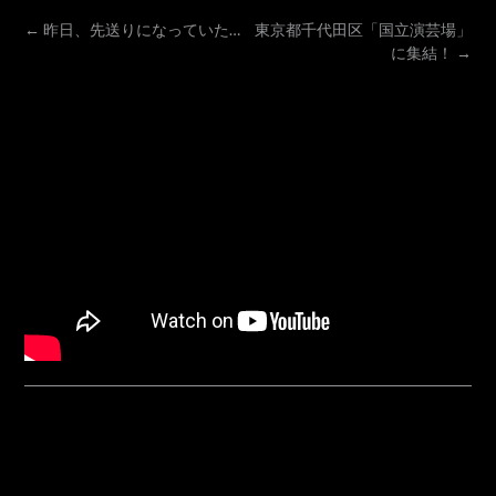
POST
←
昨日、先送りになっていた…
東京都千代田区「国立演芸場」
に集結！
→
NAVIGATION