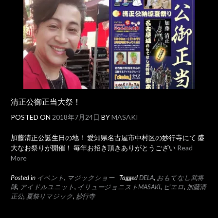
清正公御正当大祭！
POSTED ON
2018年7月24日
BY
MASAKI
加藤清正公誕生日の地！ 愛知県名古屋市中村区の妙行寺にて 盛
大なお祭りが開催！ 毎年お招き頂きありがとうござい
Read
More
Posted in
イベント
,
マジックショー
Tagged
DELA
,
おもてなし武将
隊
,
アイドルユニット
,
イリュージョニストMASAKI
,
ピエロ
,
加藤清
正公
,
夏祭りマジック
,
妙行寺