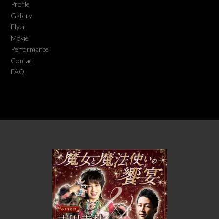
Profile
Gallery
Flyer
Movie
Performance
Contact
FAQ