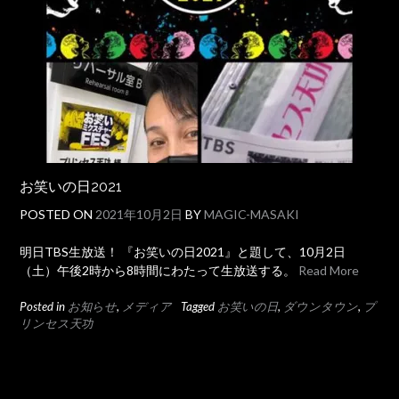
お笑いの日2021
POSTED ON
2021年10月2日
BY
MAGIC-MASAKI
明日TBS生放送！ 『お笑いの日2021』と題して、10月2日
（土）午後2時から8時間にわたって生放送する。
Read More
Posted in
お知らせ
,
メディア
Tagged
お笑いの日
,
ダウンタウン
,
プ
リンセス天功