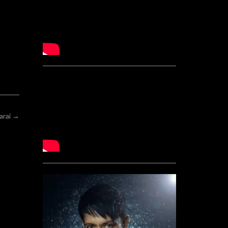
arai
→