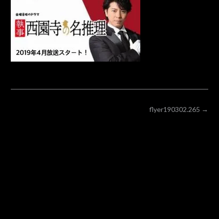
POST
flyer190302.265
→
NAVIGATION