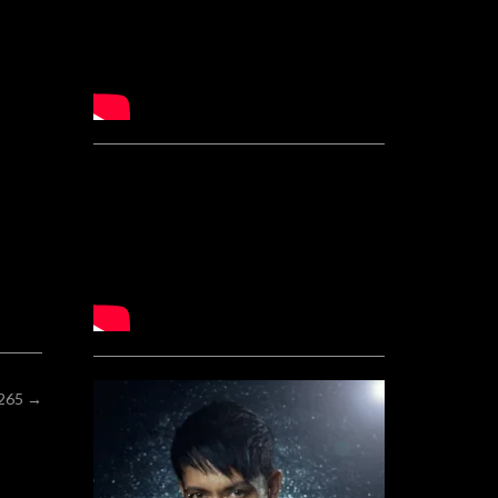
.265
→